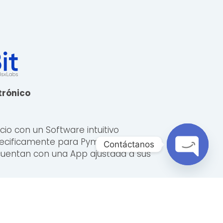
trónico
io con un Software intuitivo
pecificamente para Pymes del
Contáctanos
cuentan con una App ajustada a sus
O
p
e
n
c
o
h
a
t